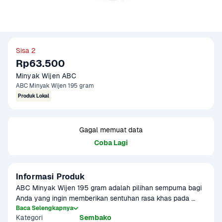
Sisa 2
Rp63.500
Minyak Wijen ABC
ABC Minyak Wijen 195 gram
Produk Lokal
Gagal memuat data
Coba Lagi
Informasi Produk
ABC Minyak Wijen 195 gram adalah pilihan sempurna bagi 
Anda yang ingin memberikan sentuhan rasa khas pada 
masakan dengan kualitas terbaik. Dengan menggunakan 
Baca Selengkapnya
Kategori
Sembako
minyak wijen ABC, Anda dapat menambah kelezatan 