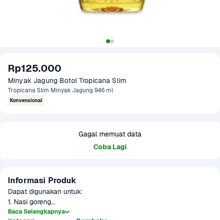
Rp125.000
Minyak Jagung Botol Tropicana Slim
Tropicana Slim Minyak Jagung 946 ml
Konvensional
Gagal memuat data
Coba Lagi
Informasi Produk
Dapat digunakan untuk:

1. Nasi goreng

2. Dressing pasta atau spaghetti

Baca Selengkapnya