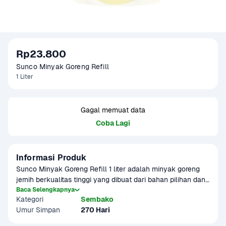
Rp23.800
Sunco Minyak Goreng Refill 
1 Liter
Gagal memuat data
Coba Lagi
Informasi Produk
Sunco Minyak Goreng Refill 1 liter adalah minyak goreng 
jernih berkualitas tinggi yang dibuat dari bahan pilihan dan 
melalui proses pemurnian modern. Dikenal tidak mudah 
Baca Selengkapnya
Kategori
Sembako
hitam dan tidak lengket di makanan, Sunco membantu 
Umur Simpan
270 Hari
menghasilkan gorengan yang renyah dan lezat tanpa 
menyerap banyak minyak. Hadir dalam kemasan isi ulang 