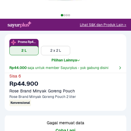
Lihat S&K dan Produk Lain >
Promo Rp44rb
2 L
2 x 2 L
Pilihan Lainnya
Rp44.000
 saja untuk member Sayurplus - yuk gabung disini
Sisa 6
Rp44.900
Rose Brand Minyak Goreng Pouch
Rose Brand Minyak Goreng Pouch 2 liter
Konvensional
Gagal memuat data
Coba Lagi