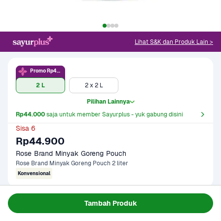
Lihat S&K dan Produk Lain >
Promo Rp44rb
2 L
2 x 2 L
Pilihan Lainnya
Rp44.000
 saja untuk member Sayurplus - yuk gabung disini
Sisa 6
Rp44.900
Rose Brand Minyak Goreng Pouch
Rose Brand Minyak Goreng Pouch 2 liter
Konvensional
Tambah Produk
Gagal memuat data
Coba Lagi