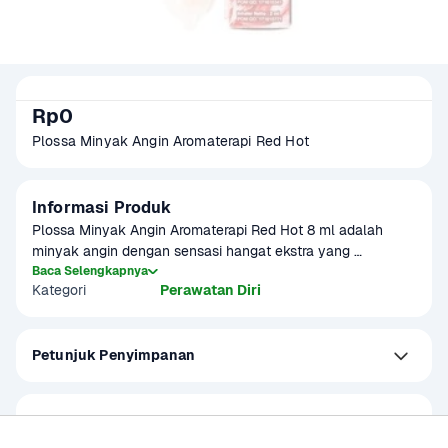
Rp0
Plossa Minyak Angin Aromaterapi Red Hot 
Informasi Produk
Plossa Minyak Angin Aromaterapi Red Hot 8 ml adalah 
minyak angin dengan sensasi hangat ekstra yang 
dirancang untuk meredakan pegal-pegal, sakit kepala, 
Baca Selengkapnya
Kategori
Perawatan Diri
gejala masuk angin, kembung, dan mual. Mengandung 
bahan-bahan seperti eucalyptus oil, camphor, peppermint, 
menthol, dan capsicum, minyak angin ini memberikan efek 
Petunjuk Penyimpanan
aromaterapi yang menyegarkan dan menenangkan. Dengan 
desain roll-on yang praktis, Plossa Red Hot mudah 
digunakan dan dibawa ke mana saja, cocok untuk 
digunakan saat bepergian atau beraktivitas sehari-hari
Jaminan Belanja Aman
Barang tidak sesuai, Uang tunai kembali