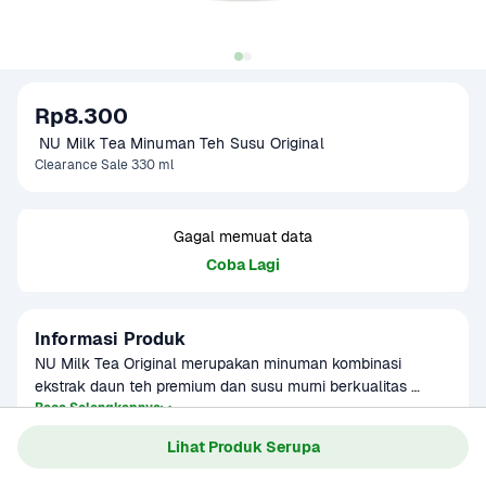
Rp8.300
 NU Milk Tea Minuman Teh Susu Original
Clearance Sale 330 ml
Gagal memuat data
Coba Lagi
Informasi Produk
NU Milk Tea Original merupakan minuman kombinasi 
ekstrak daun teh premium dan susu murni berkualitas 
kemudian dikemas secara higienis, Paduan rasa teh dan 
Baca Selengkapnya
Kategori
Minuman Ringan
susu yang kuat membuat citarasa minuman ini semakin 
Lihat Produk Serupa
Umur Simpan
3-8 bulan
autentik dengan keoriginalannya yang khas.