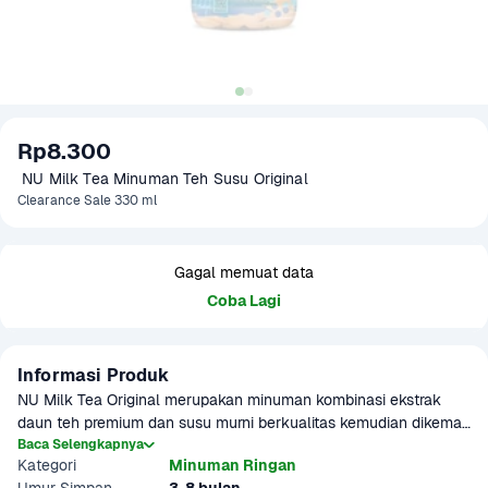
Rp8.300
 NU Milk Tea Minuman Teh Susu Original
Clearance Sale 330 ml
Gagal memuat data
Coba Lagi
Informasi Produk
NU Milk Tea Original merupakan minuman kombinasi ekstrak 
daun teh premium dan susu murni berkualitas kemudian dikemas 
secara higienis, Paduan rasa teh dan susu yang kuat membuat 
Baca Selengkapnya
Kategori
Minuman Ringan
citarasa minuman ini semakin autentik dengan keoriginalannya 