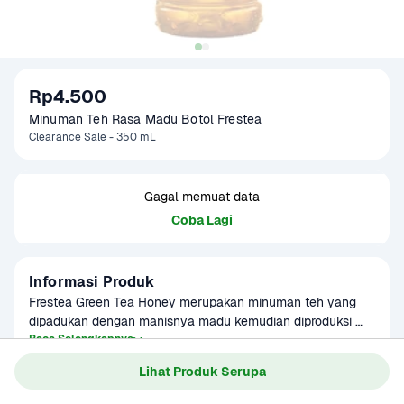
Rp4.500
Minuman Teh Rasa Madu Botol Frestea
Clearance Sale - 350 mL
Gagal memuat data
Coba Lagi
Informasi Produk
Frestea Green Tea Honey merupakan minuman teh yang 
dipadukan dengan manisnya madu kemudian diproduksi 
menggunakan teknologi modern dan higienis karena 
Baca Selengkapnya
Kategori
Minuman Ringan
dihasilkan dari daun teh dan komposisi pendukung pilihan 
Lihat Produk Serupa
Umur Simpan
1-3 bulan
dan berkualitas.