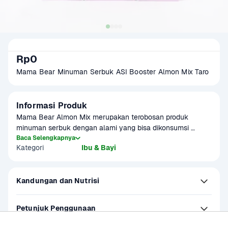
Rp0
Mama Bear Minuman Serbuk ASI Booster Almon Mix Taro
Informasi Produk
Mama Bear Almon Mix merupakan terobosan produk 
minuman serbuk dengan alami yang bisa dikonsumsi 
berbagai usia dan cocok untuk ibu menyusui.
Baca Selengkapnya
Kategori
Ibu & Bayi
Kandungan dan Nutrisi
Petunjuk Penggunaan