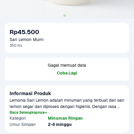
Rp45.500
Sari Lemon Murni
350 mL
Gagal memuat data
Coba Lagi
Informasi Produk
Lemonia Sari Lemon adalah minuman yang terbuat dari sari 
lemon segar dan diproses dengan higienis. Dengan rasa 
lemon yang menyegarkan. Dapat disajikan dingin maupun 
Baca Selengkapnya
Kategori
Minuman Ringan
hangat.

Umur Simpan
2-6 minggu
Produk sudah terverifikasi halal.