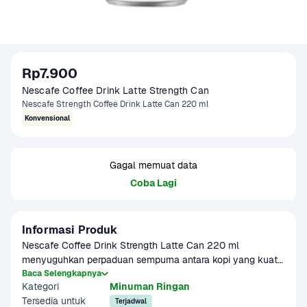
Rp7.900
Nescafe Coffee Drink Latte Strength Can 
Nescafe Strength Coffee Drink Latte Can 220 ml
Konvensional
Gagal memuat data
Coba Lagi
Informasi Produk
Nescafe Coffee Drink Strength Latte Can 220 ml 
menyuguhkan perpaduan sempurna antara kopi yang kuat 
dan susu yang creamy dalam kemasan praktis. Rasa kopi 
Baca Selengkapnya
Kategori
Minuman Ringan
yang lebih bold membuatnya cocok untuk penyuka latte 
Tersedia untuk
dengan karakter lebih kuat. Siap dinikmati kapan saja, di 
Terjadwal