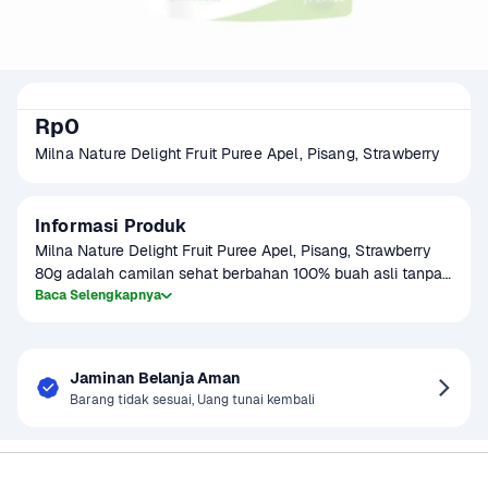
Rp0
Milna Nature Delight Fruit Puree Apel, Pisang, Strawberry
Informasi Produk
Milna Nature Delight Fruit Puree Apel, Pisang, Strawberry 
80g adalah camilan sehat berbahan 100% buah asli tanpa 
tambahan gula dan pengawet. Teksturnya lembut, cocok 
Baca Selengkapnya
untuk bayi usia 12 bulan ke atas. Diproses dengan teknologi 
pasteurisasi untuk menjaga nutrisi buah, puree ini kaya 
vitamin alami untuk mendukung daya tahan tubuh si kecil.
Jaminan Belanja Aman
Barang tidak sesuai, Uang tunai kembali
Sayurbox
Bantuan & Panduan