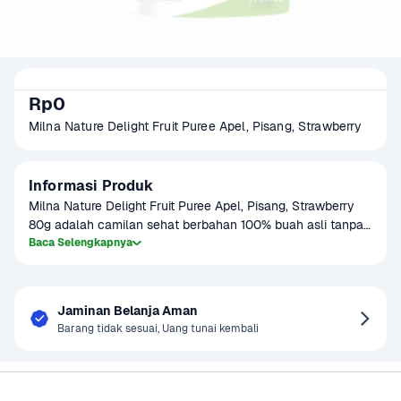
Rp0
Milna Nature Delight Fruit Puree Apel, Pisang, Strawberry
Informasi Produk
Milna Nature Delight Fruit Puree Apel, Pisang, Strawberry 
80g adalah camilan sehat berbahan 100% buah asli tanpa 
tambahan gula dan pengawet. Teksturnya lembut, cocok 
Baca Selengkapnya
untuk bayi usia 12 bulan ke atas. Diproses dengan teknologi 
pasteurisasi untuk menjaga nutrisi buah, puree ini kaya 
vitamin alami untuk mendukung daya tahan tubuh si kecil.
Jaminan Belanja Aman
Barang tidak sesuai, Uang tunai kembali
Sayurbox
Bantuan & Panduan