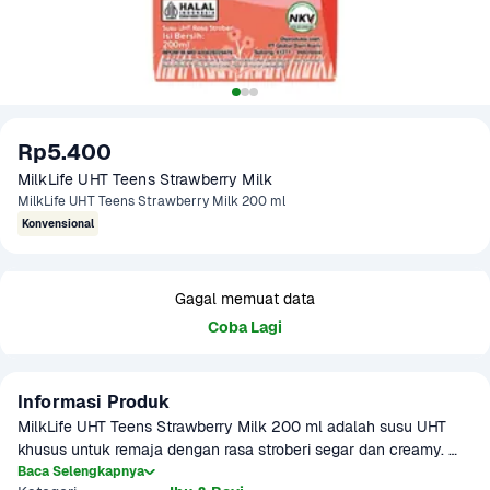
Rp5.400
MilkLife UHT Teens Strawberry Milk
MilkLife UHT Teens Strawberry Milk 200 ml
Konvensional
Gagal memuat data
Coba Lagi
Informasi Produk
MilkLife UHT Teens Strawberry Milk 200 ml adalah susu UHT 
khusus untuk remaja dengan rasa stroberi segar dan creamy. 
Mengandung nutrisi penting seperti kalsium dan protein yang 
Baca Selengkapnya