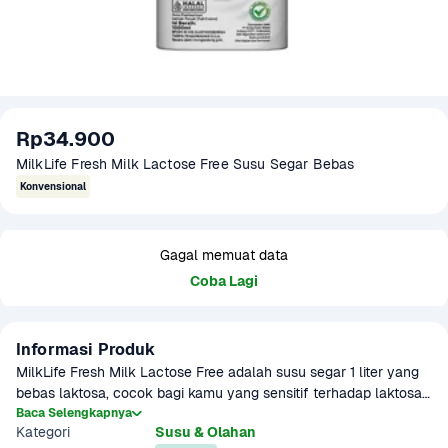
Rp34.900
MilkLife Fresh Milk Lactose Free Susu Segar Bebas
Konvensional
Gagal memuat data
Coba Lagi
Informasi Produk
MilkLife Fresh Milk Lactose Free adalah susu segar 1 liter yang 
bebas laktosa, cocok bagi kamu yang sensitif terhadap laktosa. 
Tetap creamy dan lezat, dengan nutrisi lengkap dari susu sapi 
Baca Selengkapnya
Kategori
Susu & Olahan
segar.