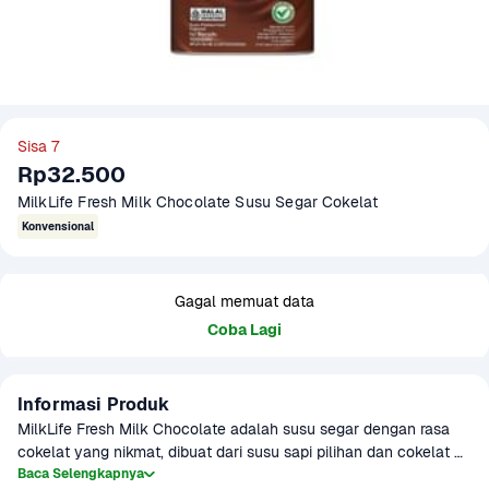
Sisa 7
Rp32.500
MilkLife Fresh Milk Chocolate Susu Segar Cokelat 
Konvensional
Gagal memuat data
Coba Lagi
Informasi Produk
MilkLife Fresh Milk Chocolate adalah susu segar dengan rasa 
cokelat yang nikmat, dibuat dari susu sapi pilihan dan cokelat 
berkualitas. Kaya kalsium, protein, dan vitamin, cocok diminum 
Baca Selengkapnya