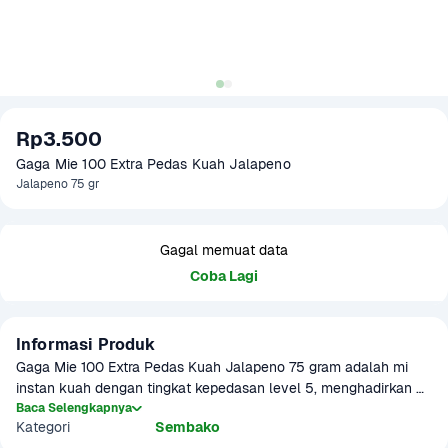
Rp3.500
Gaga Mie 100 Extra Pedas Kuah Jalapeno
Jalapeno 75 gr
Gagal memuat data
Coba Lagi
Informasi Produk
Gaga Mie 100 Extra Pedas Kuah Jalapeno 75 gram adalah mi 
instan kuah dengan tingkat kepedasan level 5, menghadirkan 
sensasi pedas khas cabai jalapeno yang menggugah selera. Mi 
Baca Selengkapnya
Kategori
Sembako
ini memiliki tekstur kenyal dan disajikan dalam kemasan cup 