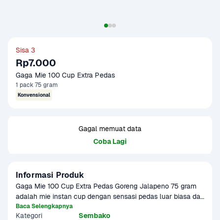
Sisa 3
Rp7.000
Gaga Mie 100 Cup Extra Pedas
1 pack 75 gram
Konvensional
Gagal memuat data
Coba Lagi
Informasi Produk
Gaga Mie 100 Cup Extra Pedas Goreng Jalapeno 75 gram 
adalah mie instan cup dengan sensasi pedas luar biasa dari 
jalapeno. Didesain untuk pencinta pedas ekstrem, mie ini 
Baca Selengkapnya
Kategori
Sembako
hadir dalam varian goreng yang gurih dan menggigit. Praktis 