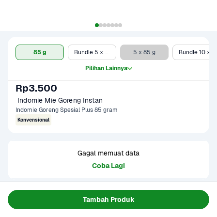
85 g
Bundle 5 x 85 g*
5 x 85 g
Bundle 10 x 85 g
Pilihan Lainnya
Rp3.500
 Indomie Mie Goreng Instan 
Indomie Goreng Spesial Plus 85 gram
Konvensional
Gagal memuat data
Coba Lagi
Informasi Produk
Tambah Produk
Indomie Mie Goreng – Legendaris, Gurih, dan Selalu Bikin 