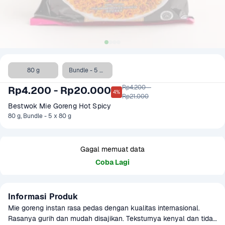
80 g
Bundle - 5 x 80 g
Rp4.200 - 

Rp4.200 - Rp20.000
4%
Rp21.000
Bestwok Mie Goreng Hot Spicy
80 g, Bundle - 5 x 80 g
Gagal memuat data
Coba Lagi
Informasi Produk
Mie goreng instan rasa pedas dengan kualitas internasional. 
Rasanya gurih dan mudah disajikan. Teksturnya kenyal dan tidak 