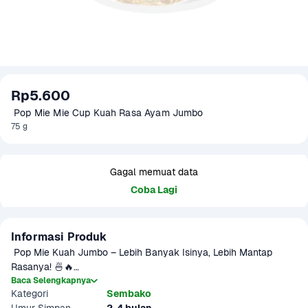
Rp5.600
 Pop Mie Mie Cup Kuah Rasa Ayam Jumbo
75 g
Gagal memuat data
Coba Lagi
Informasi Produk
 Pop Mie Kuah Jumbo – Lebih Banyak Isinya, Lebih Mantap 
Rasanya! 🍜🔥

Baca Selengkapnya
Kategori
Sembako
Lapar mendadak? Butuh yang hangat, praktis, dan 