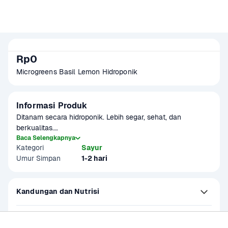
Rp0
Microgreens Basil Lemon Hidroponik
Informasi Produk
Ditanam secara hidroponik. Lebih segar, sehat, dan 
berkualitas.

Baca Selengkapnya
Kategori
Sayur
Rasanya sedikit lebih kuat dari basil biasa. Dengan aroma 
Umur Simpan
1-2 hari
yang sedikit manis. Ideal untuk salad atau sandwich. 
Terdapat potensi kelebihan/kekurangan gramasi +-10% per 
pack
Kandungan dan Nutrisi
Petunjuk Penggunaan