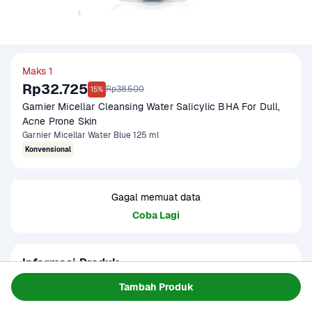
Maks 1
Rp32.725
Rp38.500
15%
Garnier Micellar Cleansing Water Salicylic BHA For Dull, 
Acne Prone Skin 
Garnier Micellar Water Blue 125 ml
Konvensional
Gagal memuat data
Coba Lagi
Informasi Produk
Garnier Micellar Cleansing Water Salicylic BHA 125 ml 
Tambah Produk
diformulasikan khusus untuk kulit kusam dan rentan 
berjerawat. Mengandung Salicylic Acid dan BHA, produk ini 
Baca Selengkapnya