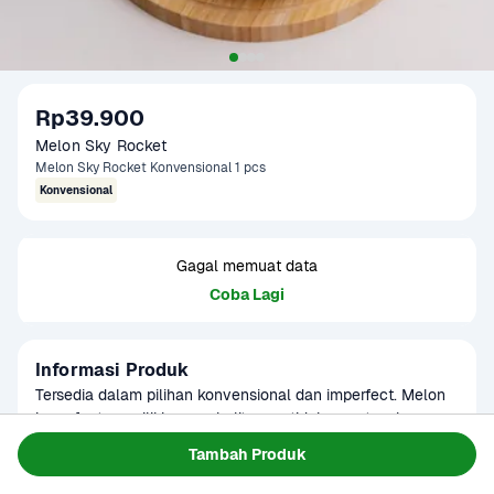
Rp39.900
Melon Sky Rocket
Melon Sky Rocket Konvensional 1 pcs
Konvensional
Gagal memuat data
Coba Lagi
Informasi Produk
Tersedia dalam pilihan konvensional dan imperfect. Melon 
imperfect memiliki warna kulit yang tidak merata, ukuran 
yang lebih kecil, dan umur simpan yang lebih singkat. 
Baca Selengkapnya
Tambah Produk
Kategori
Buah
Sebaiknya segera dikonsumsi pada hari yang sama.

Umur Simpan
7-10 hari