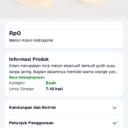
Rp0
Melon Kirani Hidroponik
Informasi Produk
Kirani merupakan rock melon eksklusif berkulit putih susu 
tanpa jaring. Bagian dalamnya memiliki warna orange yang 
menggugah selera. Tekstur daging lembut sehingga kita 
Baca Selengkapnya
Kategori
Buah
dapat mengambilnya menggunakan sendok.

Umur Simpan
7-10 hari
Ditanam secara hidroponik. Sehingga menghasilkan kualitas 
produk yang segar dan lebih sehat. Produk ini dapat 
Kandungan dan Nutrisi
digunakan sebagai menu MPASI
Petunjuk Penggunaan