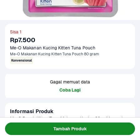
Sisa 1
Rp7.500
Me-O Makanan Kucing Kitten Tuna Pouch
Me-O Makanan Kucing Kitten Tuna Pouch 80 gram
Konvensional
Gagal memuat data
Coba Lagi
Informasi Produk
Me-O Pouch Kitten Tuna Makanan Kucing 80 g. Merupakan 
makanan kucing basah yang hadir dalam kemasan pouch 
Tambah Produk
berisi 80 gram. Hadir dengan varian rasa tuna yang berasal 
Baca Selengkapnya
Tersedia untuk
dari ikan tuna asli. Makanan kucing Me-O ini diperuntukkan 
1 - 2 Jam Tiba
Hari ini