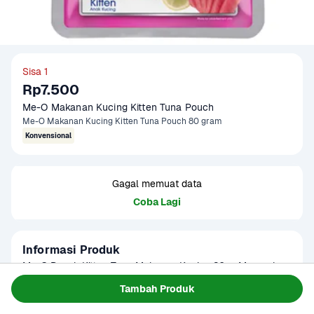
Sisa 1
Rp7.500
Me-O Makanan Kucing Kitten Tuna Pouch
Me-O Makanan Kucing Kitten Tuna Pouch 80 gram
Konvensional
Gagal memuat data
Coba Lagi
Informasi Produk
Me-O Pouch Kitten Tuna Makanan Kucing 80 g. Merupakan 
makanan kucing basah yang hadir dalam kemasan pouch 
Tambah Produk
berisi 80 gram. Hadir dengan varian rasa tuna yang berasal 
Baca Selengkapnya
Tersedia untuk
dari ikan tuna asli. Makanan kucing Me-O ini diperuntukkan 
1 - 2 Jam Tiba
Hari ini