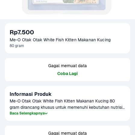
Rp7.500
Me-O Otak Otak White Fish Kitten Makanan Kucing 
80 gram
Gagal memuat data
Coba Lagi
Informasi Produk
Me-O Otak Otak White Fish Kitten Makanan Kucing 80 
gram dirancang khusus untuk memenuhi kebutuhan nutrisi 
anak kucing. Mengandung protein dari white fish yang 
Baca Selengkapnya
membantu mendukung pertumbuhan otot dan kesehatan 
tubuh si kecil. Teksturnya lembut dan mudah dicerna, 
cocok untuk kucing berusia dini. Dengan rasa lezat yang 
Gagal memuat data