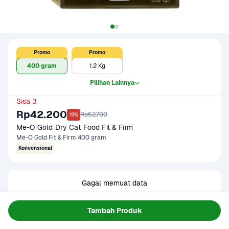
Promo
Promo
400 gram
1.2 Kg
Pilihan Lainnya
Sisa 3
Rp42.200
Rp52.700
19%
Me-O Gold Dry Cat Food Fit & Firm
Me-O Gold Fit & Firm 400 gram
Konvensional
Gagal memuat data
Coba Lagi
Tambah Produk