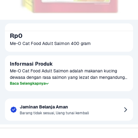
Rp0
Me-O Cat Food Adult Salmon 400 gram
Informasi Produk
Me-O Cat Food Adult Salmon adalah makanan kucing 
dewasa dengan rasa salmon yang lezat dan mengandung 
nutrisi seimbang. Dirancang untuk mendukung kesehatan 
Baca Selengkapnya
kucing dewasa, makanan ini mengandung protein tinggi 
yang baik untuk otot dan kulit kucing. Cocok untuk kucing 
yang membutuhkan makanan bergizi dan lezat setiap hari.
Jaminan Belanja Aman
Barang tidak sesuai, Uang tunai kembali
Sayurbox
Bantuan & Panduan