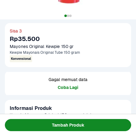
Sisa 3
Rp35.500
Mayones Original Kewpie 150 gr
Kewpie Mayonais Original Tube 150 gram
Konvensional
Gagal memuat data
Coba Lagi
Informasi Produk
Kewpie Mayones Original 150 gram adalah mayones 
berkualitas tinggi yang terbuat dari kuning telur segar, 
Tambah Produk
minyak nabati pilihan, dan cuka, menghadirkan rasa gurih 
Baca Selengkapnya
Kategori
Hotpot & BBQ
dan tekstur lembut khas Kewpie. Produk ini dikenal dengan 