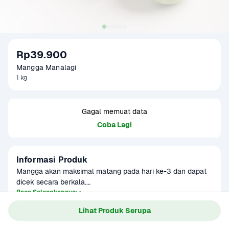
Rp39.900
Mangga Manalagi
1 kg
Gagal memuat data
Coba Lagi
Informasi Produk
Mangga akan maksimal matang pada hari ke-3 dan dapat 
dicek secara berkala.

Baca Selengkapnya
Kategori
Buah
Mangga manalagi memiliki ukuran yang relatif lebih kecil 
Lihat Produk Serupa
Umur Simpan
5-7 hari
dari mangga biasa. Daging buahnya tebal, rasanya sangat 
manis. 
