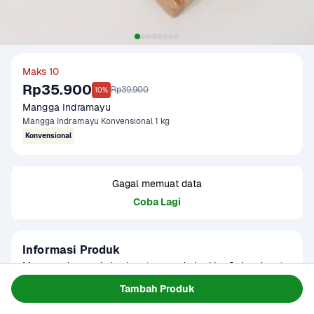
Maks 10
Rp35.900
Rp39.900
10%
Mangga Indramayu
Mangga Indramayu Konvensional 1 kg
Konvensional
Gagal memuat data
Coba Lagi
Informasi Produk
Mangga akan maksimal matang pada hari ke-3 dan dapat 
dicek secara berkala.

Tambah Produk
Baca Selengkapnya
Kategori
Buah
Tersedia dalam pilihan konvensional dan imperfect. Mangga 