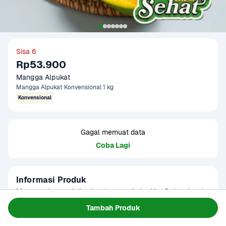
Sisa 6
Rp53.900
Mangga Alpukat
Mangga Alpukat Konvensional 1 kg
Konvensional
Gagal memuat data
Coba Lagi
Informasi Produk
Mangga akan maksimal matang pada hari ke-3 dan dapat 
dicek secara berkala.

Tambah Produk
Baca Selengkapnya
Kategori
Buah
Mangga Alpukat adalah Mangga Harum Manis grade Tua 