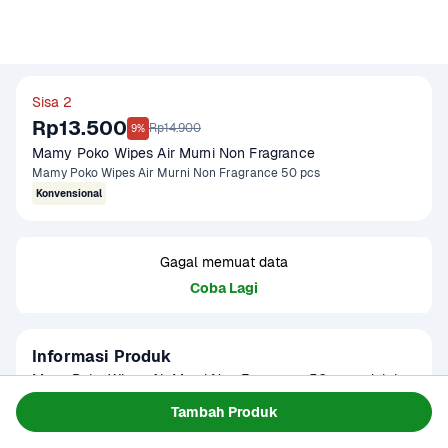
Sisa 2
Rp13.500
Rp14.900
9%
Mamy Poko Wipes Air Murni Non Fragrance 
Mamy Poko Wipes Air Murni Non Fragrance 50 pcs
Konvensional
Gagal memuat data
Coba Lagi
Informasi Produk
MamyPoko Wipes Air Murni Non Fragrance 50 pcs adalah 
tisu basah bayi yang dirancang khusus untuk 
Tambah Produk
membersihkan kulit sensitif si kecil dengan lembut dan 
Baca Selengkapnya
Kategori
Perawatan Rumah
aman. Diformulasikan dengan air murni dan tanpa 