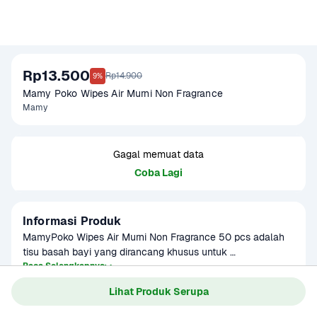
Rp13.500
Rp14.900
9%
Mamy Poko Wipes Air Murni Non Fragrance 
Mamy
Gagal memuat data
Coba Lagi
Informasi Produk
MamyPoko Wipes Air Murni Non Fragrance 50 pcs adalah 
tisu basah bayi yang dirancang khusus untuk 
membersihkan kulit sensitif si kecil dengan lembut dan 
Baca Selengkapnya
Kategori
Perawatan Rumah
aman. Diformulasikan dengan air murni dan tanpa 
Lihat Produk Serupa
tambahan alkohol maupun parfum, tisu ini membantu 
menjaga kelembapan alami kulit bayi serta mengurangi 