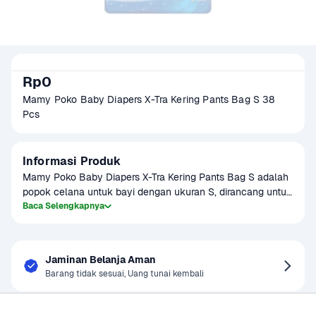
Rp0
Mamy Poko Baby Diapers X-Tra Kering Pants Bag S 38 
Pcs
Informasi Produk
Mamy Poko Baby Diapers X-Tra Kering Pants Bag S adalah 
popok celana untuk bayi dengan ukuran S, dirancang untuk 
memberikan kenyamanan maksimal dan perlindungan dari 
Baca Selengkapnya
kebocoran. Dengan teknologi X-Tra Kering, popok ini 
menjaga kulit bayi tetap kering lebih lama, bahkan saat 
bayi aktif bergerak. Popok ini mudah digunakan dan 
Jaminan Belanja Aman
memberikan perlindungan ekstra dengan daya serap tinggi.
Barang tidak sesuai, Uang tunai kembali