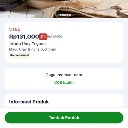
Sisa 2
Rp131.000
Rp181.700
27%
 Madu Uray Trigona
Madu Uray Trigona 300 gram
Konvensional
Gagal memuat data
Coba Lagi
Informasi Produk
Madu Uray Trigona merupakan 100 persen madu murni 
yang diperoleh dari kawasan budidaya lebah Trigona di 
Tambah Produk
wilayah pegunungan Sulawesi dengan standar panen 
Baca Selengkapnya
Kategori
Sarapan
lestari sehingga tidak hanya menghasilkan madu 