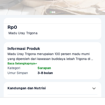
Rp0
 Madu Uray Trigona
Informasi Produk
Madu Uray Trigona merupakan 100 persen madu murni 
yang diperoleh dari kawasan budidaya lebah Trigona di 
wilayah pegunungan Sulawesi dengan standar panen 
Baca Selengkapnya
Kategori
Sarapan
lestari sehingga tidak hanya menghasilkan madu 
Umur Simpan
3-8 bulan
berkualitas tinggi dan bersih, tetapi juga mendukung 
keberlangsungan lebah.
Kandungan dan Nutrisi
Petunjuk Penyimpanan