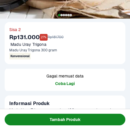
Sisa 2
Rp131.000
Rp181.700
27%
 Madu Uray Trigona
Madu Uray Trigona 300 gram
Konvensional
Gagal memuat data
Coba Lagi
Informasi Produk
Madu Uray Trigona merupakan 100 persen madu murni 
yang diperoleh dari kawasan budidaya lebah Trigona di 
Tambah Produk
wilayah pegunungan Sulawesi dengan standar panen 
Baca Selengkapnya
Kategori
Sarapan
lestari sehingga tidak hanya menghasilkan madu 