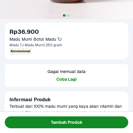
Rp36.900
Madu Murni Botol Madu TJ
Madu TJ Madu Murni 250 gram
Konvensional
Gagal memuat data
Coba Lagi
Informasi Produk
Terbuat dari 100% madu murni yang kaya akan vitamin dan 
mineral. Dikonsumsi untuk campuran minuman, taburan 
makanan dan bermanfaat untuk tubuh.
Baca Selengkapnya
Tambah Produk
Kategori
Sarapan
Umur Simpan
3-8 bulan