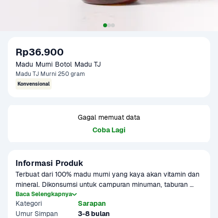
Rp36.900
Madu Murni Botol Madu TJ
Madu TJ Murni 250 gram
Konvensional
Gagal memuat data
Coba Lagi
Informasi Produk
Terbuat dari 100% madu murni yang kaya akan vitamin dan 
mineral. Dikonsumsi untuk campuran minuman, taburan 
makanan dan bermanfaat untuk tubuh.
Baca Selengkapnya
Kategori
Sarapan
Umur Simpan
3-8 bulan