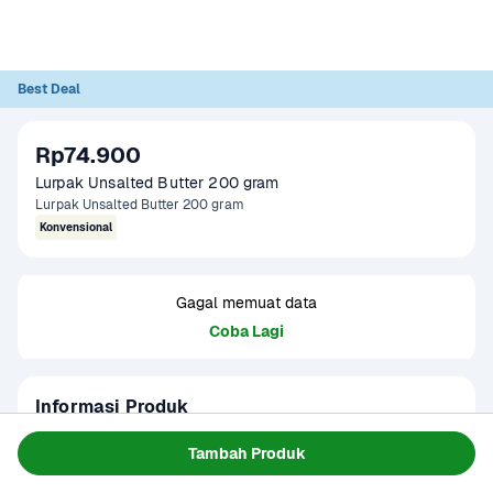
Best Deal
Rp74.900
Lurpak Unsalted Butter 200 gram
Lurpak Unsalted Butter 200 gram
Konvensional
Gagal memuat data
Coba Lagi
Informasi Produk
Lurpak Unsalted Butter 200 gram adalah mentega premium 
Tambah Produk
asal Denmark yang terbuat dari 100% susu segar 
berkualitas tinggi. Proses pembuatannya melibatkan 
Baca Selengkapnya