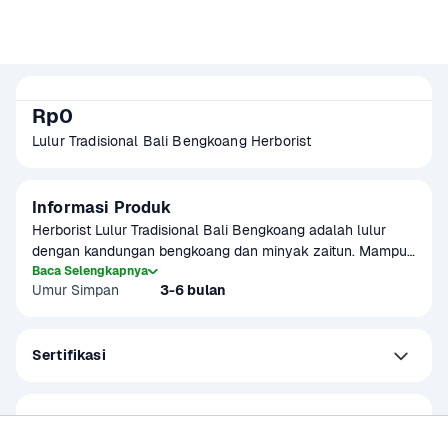
Rp0
Lulur Tradisional Bali Bengkoang Herborist
Informasi Produk
Herborist Lulur Tradisional Bali Bengkoang adalah lulur 
dengan kandungan bengkoang dan minyak zaitun. Mampu 
membersihkan sel kulit mati dan menjaga kelembaban 
Baca Selengkapnya
Umur Simpan
3-6 bulan
serta elastisitas kulit.
Sertifikasi
Jaminan Belanja Aman
Barang tidak sesuai, Uang tunai kembali