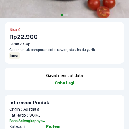
Sisa 4
Rp22.900
Lemak Sapi
Cocok untuk campuran soto, rawon, atau kaldu gurih.
Impor
Gagal memuat data
Coba Lagi
Informasi Produk
Origin : Australia

Fat Ratio : 90%

Gramation : 250 gram

Baca Selengkapnya
Kategori
Protein
Glazing : 5-10%
