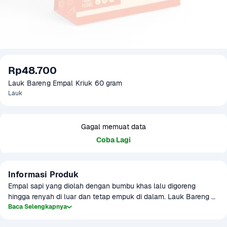
Rp48.700
Lauk Bareng Empal Kriuk 60 gram
Lauk
Gagal memuat data
Coba Lagi
Informasi Produk
Empal sapi yang diolah dengan bumbu khas lalu digoreng 
hingga renyah di luar dan tetap empuk di dalam. Lauk Bareng 
Empal Kriuk cocok sebagai lauk pendamping nasi hangat atau 
Baca Selengkapnya
camilan gurih yang bikin nagih.