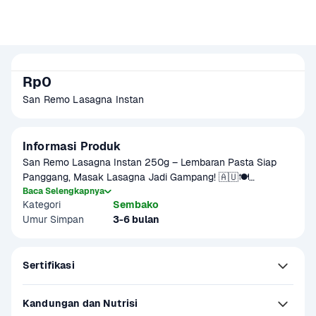
Rp0
San Remo Lasagna Instan 
Informasi Produk
San Remo Lasagna Instan 250g – Lembaran Pasta Siap 
Panggang, Masak Lasagna Jadi Gampang! 🇦🇺🍽️

Baca Selengkapnya
Kategori
Sembako
Pengen bikin lasagna ala resto Italia tapi nggak mau ribet? 
Umur Simpan
3-6 bulan
Tenang!

San Remo Lasagna Instan hadir buat kamu yang ingin 
masak lasagna enak, praktis, dan cepat. Tanpa perlu 
Sertifikasi
direbus, cukup susun, siram saus favoritmu, tabur keju, lalu 
panggang—jadi deh!

Kandungan dan Nutrisi
✨ Siap pakai – no boiling needed!
