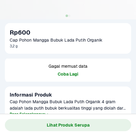
Rp600
Cap Pohon Mangga Bubuk Lada Putih Organik
3,2 g
Gagal memuat data
Coba Lagi
Informasi Produk
Cap Pohon Mangga Bubuk Lada Putih Organik 4 gram 
adalah lada putih bubuk berkualitas tinggi yang diolah dari 
biji lada pilihan tanpa tambahan bahan kimia. Dengan 
Baca Selengkapnya
Kategori
Bumbu & Saus
aroma khas dan rasa pedas alami, bubuk lada putih ini 
Lihat Produk Serupa
Umur Simpan
3-8 bulan
cocok digunakan dalam berbagai masakan seperti sup, 
tumisan, dan hidangan panggang. Dikemas dalam sachet 