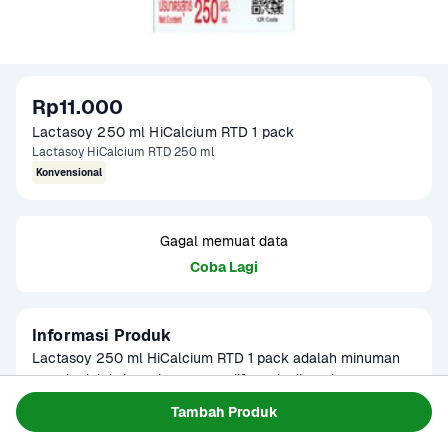
Rp11.000
Lactasoy 250 ml HiCalcium RTD 1 pack
Lactasoy HiCalcium RTD 250 ml
Konvensional
Gagal memuat data
Coba Lagi
Informasi Produk
Lactasoy 250 ml HiCalcium RTD 1 pack adalah minuman 
susu kedelai siap minum yang diformulasikan dengan 
kandungan kalsium tinggi untuk membantu memenuhi 
Baca Selengkapnya
Tambah Produk
Kategori
Susu & Olahan
kebutuhan harian mineral penting bagi kesehatan tulang 
Tersedia untuk
dan gigi. Terbuat dari kedelai pilihan berkualitas, Lactasoy 
Terjadwal